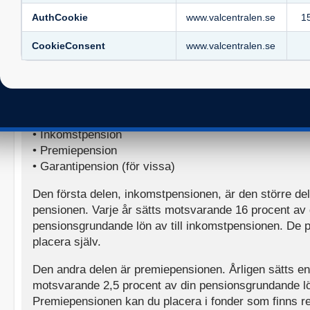
Storleken på den allmänna pensionen bestäms av din
AuthCookie
www.valcentralen.se
1
hela ditt arbetsliv. Ju högre lön du har och ju längre 
blir din allmänna pension. Men det finns ett tak för dit
CookieConsent
www.valcentralen.se
innebär att inkomster över en viss gräns inte ger något
allmänna pensionen. Den gränsen går vid 8,07 inkoms
2026 är 673 038 kronor.
Den allmänna pensionen kan bestå av tre delar:
• Inkomstpension
• Premiepension
• Garantipension (för vissa)
Den första delen, inkomstpensionen, är den större de
pensionen. Varje år sätts motsvarande 16 procent av 
pensionsgrundande lön av till inkomstpensionen. De 
placera själv.
Den andra delen är premiepensionen. Årligen sätts 
motsvarande 2,5 procent av din pensionsgrundande lön
Premiepensionen kan du placera i fonder som finns r