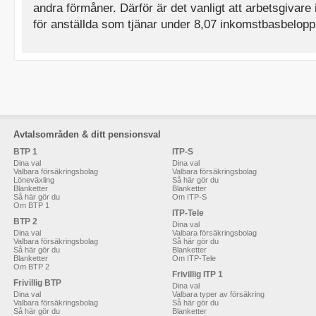
andra förmåner. Därför är det vanligt att arbetsgivare i
för anställda som tjänar under 8,07 inkomstbasbelopp 
Avtalsområden & ditt pensionsval
BTP 1
ITP-S
Dina val
Dina val
Valbara försäkringsbolag
Valbara försäkringsbolag
Löneväxling
Så här gör du
Blanketter
Blanketter
Så här gör du
Om ITP-S
Om BTP 1
ITP-Tele
BTP 2
Dina val
Dina val
Valbara försäkringsbolag
Valbara försäkringsbolag
Så här gör du
Så här gör du
Blanketter
Blanketter
Om ITP-Tele
Om BTP 2
Frivillig ITP 1
Frivillig BTP
Dina val
Dina val
Valbara typer av försäkring
Valbara försäkringsbolag
Så här gör du
Så här gör du
Blanketter