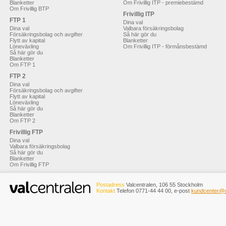
Blanketter
Om Frivillig ITP - premiebestämd
Om Frivillig BTP
Frivillig ITP
FTP 1
Dina val
Dina val
Valbara försäkringsbolag
Försäkringsbolag och avgifter
Så här gör du
Flytt av kapital
Blanketter
Löneväxling
Om Frivillig ITP - förmånsbestämd
Så här gör du
Blanketter
Om FTP 1
FTP 2
Dina val
Försäkringsbolag och avgifter
Flytt av kapital
Löneväxling
Så här gör du
Blanketter
Om FTP 2
Frivillig FTP
Dina val
Valbara försäkringsbolag
Så här gör du
Blanketter
Om Frivillig FTP
Postadress
Valcentralen, 106 55 Stockholm
Kontakt
Telefon 0771-44 44 00, e-post
kundcenter@v