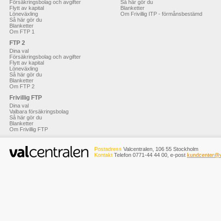
Försäkringsbolag och avgifter
Så här gör du
Flytt av kapital
Blanketter
Löneväxling
Om Frivillig ITP - förmånsbestämd
Så här gör du
Blanketter
Om FTP 1
FTP 2
Dina val
Försäkringsbolag och avgifter
Flytt av kapital
Löneväxling
Så här gör du
Blanketter
Om FTP 2
Frivillig FTP
Dina val
Valbara försäkringsbolag
Så här gör du
Blanketter
Om Frivillig FTP
Postadress
Valcentralen, 106 55 Stockholm
Kontakt
Telefon 0771-44 44 00, e-post
kundcenter@v