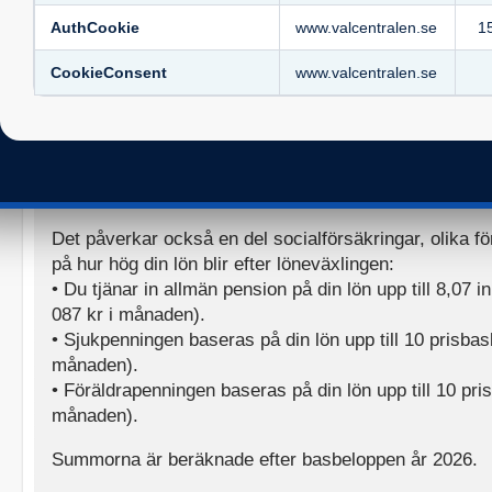
pensionsinbetalningarna bli något högre än den lön so
AuthCookie
www.valcentralen.se
1
innebär att du kan sänka din bruttolön med 1 000 kr o
CookieConsent
www.valcentralen.se
inbetalda till din pensionsförsäkring utan att det kost
extra.
När du avstår från en del av din lön sänker du din ink
den sjukpension som ingår i tjänstepensionen, efter
inkomsten.
Det påverkar också en del socialförsäkringar, olika f
på hur hög din lön blir efter löneväxlingen:
• Du tjänar in allmän pension på din lön upp till 8,07
087 kr i månaden).
• Sjukpenningen baseras på din lön upp till 10 prisbas
månaden).
• Föräldrapenningen baseras på din lön upp till 10 pri
månaden).
Summorna är beräknade efter basbeloppen år 2026.