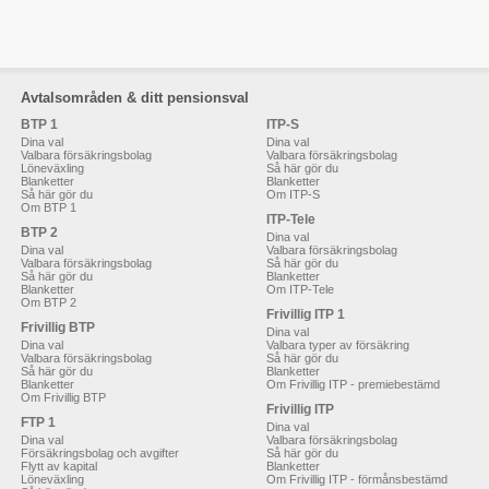
Avtalsområden & ditt pensionsval
BTP 1
ITP-S
Dina val
Dina val
Valbara försäkringsbolag
Valbara försäkringsbolag
Löneväxling
Så här gör du
Blanketter
Blanketter
Så här gör du
Om ITP-S
Om BTP 1
ITP-Tele
BTP 2
Dina val
Dina val
Valbara försäkringsbolag
Valbara försäkringsbolag
Så här gör du
Så här gör du
Blanketter
Blanketter
Om ITP-Tele
Om BTP 2
Frivillig ITP 1
Frivillig BTP
Dina val
Dina val
Valbara typer av försäkring
Valbara försäkringsbolag
Så här gör du
Så här gör du
Blanketter
Blanketter
Om Frivillig ITP - premiebestämd
Om Frivillig BTP
Frivillig ITP
FTP 1
Dina val
Dina val
Valbara försäkringsbolag
Försäkringsbolag och avgifter
Så här gör du
Flytt av kapital
Blanketter
Löneväxling
Om Frivillig ITP - förmånsbestämd