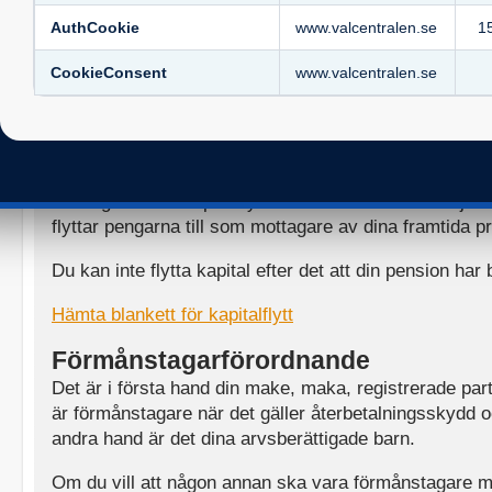
som flyttas som blir garanterat i den nya försäkringen
AuthCookie
www.valcentralen.se
1
Innan du bestämmer dig för att flytta ditt pensionskapit
CookieConsent
www.valcentralen.se
livförsäkring bör du först kontrollera hur stort kapitalet
som gäller för den nya försäkringen.
Om du vill flytta kapital från det bolag som dina premi
först välja ett annat bolag för din PPAK/ITPK. Om du i
din begäran om kapitalflytt i att du automatiskt väljer
flyttar pengarna till som mottagare av dina framtida p
Du kan inte flytta kapital efter det att din pension har 
Hämta blankett för kapitalflytt
Förmånstagarförordnande
Det är i första hand din make, maka, registrerade pa
är förmånstagare när det gäller återbetalningsskydd o
andra hand är det dina arvsberättigade barn.
Om du vill att någon annan ska vara förmånstagare 