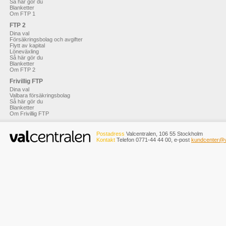
Så här gör du
Blanketter
Om FTP 1
FTP 2
Dina val
Försäkringsbolag och avgifter
Flytt av kapital
Löneväxling
Så här gör du
Blanketter
Om FTP 2
Frivillig FTP
Dina val
Valbara försäkringsbolag
Så här gör du
Blanketter
Om Frivillig FTP
Postadress
Valcentralen, 106 55 Stockholm
Kontakt
Telefon 0771-44 44 00, e-post
kundcenter@v