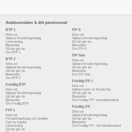
Avtalsområden & ditt pensionsval
BTP 1
ITP-S
Dina val
Dina val
Valbara försäkringsbolag
Valbara försäkringsbolag
Löneväxling
Så här gör du
Blanketter
Blanketter
Så här gör du
Om ITP-S
Om BTP 1
ITP-Tele
BTP 2
Dina val
Dina val
Valbara försäkringsbolag
Valbara försäkringsbolag
Så här gör du
Så här gör du
Blanketter
Blanketter
Om ITP-Tele
Om BTP 2
Frivillig ITP 1
Frivillig BTP
Dina val
Dina val
Valbara typer av försäkring
Valbara försäkringsbolag
Så här gör du
Så här gör du
Blanketter
Blanketter
Om Frivillig ITP - premiebestämd
Om Frivillig BTP
Frivillig ITP
FTP 1
Dina val
Dina val
Valbara försäkringsbolag
Försäkringsbolag och avgifter
Så här gör du
Flytt av kapital
Blanketter
Löneväxling
Om Frivillig ITP - förmånsbestämd
Så här gör du