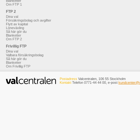
Blanketter
Om FTP 1
FTP 2
Dina val
Försäkringsbolag och avgifter
Flytt av kapital
Löneväxling
Så här gör du
Blanketter
Om FTP 2
Frivillig FTP
Dina val
Valbara försäkringsbolag
Så här gör du
Blanketter
Om Frivillig FTP
Postadress
Valcentralen, 106 55 Stockholm
Kontakt
Telefon 0771-44 44 00, e-post
kundcenter@v