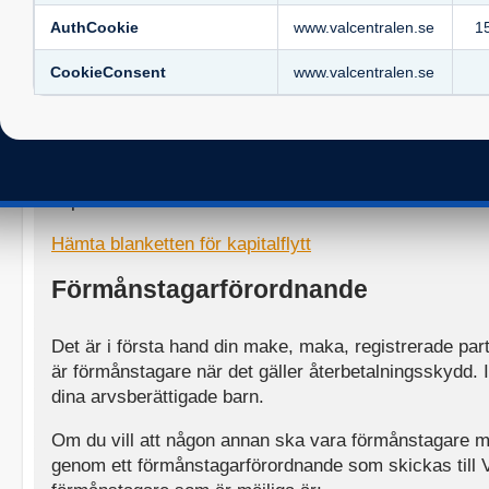
som flyttas som blir garanterat i den nya försäkringen
AuthCookie
www.valcentralen.se
1
Innan du bestämmer dig för att flytta ditt pensionskapit
CookieConsent
www.valcentralen.se
livförsäkring bör du först kontrollera hur stort kapitalet
som gäller för den nya försäkringen.
Om flyttar kapital från det bolag som dina premier nu gå
samtidigt att placera dina framtida premier i det bolag
kapitalet till.
Hämta blanketten för kapitalflytt
Förmånstagarförordnande
Det är i första hand din make, maka, registrerade pa
är förmånstagare när det gäller återbetalningsskydd. 
dina arvsberättigade barn.
Om du vill att någon annan ska vara förmånstagare 
genom ett förmånstagarförordnande som skickas till 