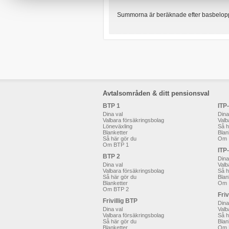
Summorna är beräknade efter basbelop
Avtalsområden & ditt pensionsval
BTP 1
ITP
Dina val
Dina
Valbara försäkringsbolag
Valb
Löneväxling
Så h
Blanketter
Blan
Så här gör du
Om 
Om BTP 1
ITP
BTP 2
Dina
Dina val
Valb
Valbara försäkringsbolag
Så h
Så här gör du
Blan
Blanketter
Om 
Om BTP 2
Friv
Frivillig BTP
Dina
Dina val
Valb
Valbara försäkringsbolag
Så h
Så här gör du
Blan
Blanketter
Om F