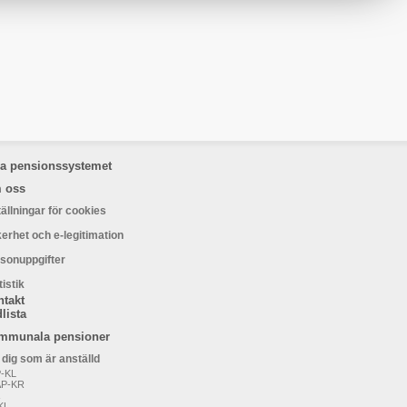
la pensionssystemet
 oss
tällningar för cookies
erhet och e-legitimation
sonuppgifter
tistik
ntakt
lista
mmunala pensioner
 dig som är anställd
-KL
AP-KR
KL