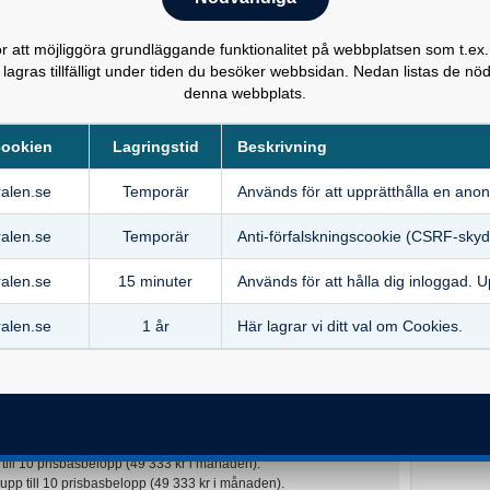
ogga in på Valcentralen och se din lön efter löneväxlingen, hur
 att möjliggöra grundläggande funktionalitet på webbplatsen som t.ex.
grund av skillnaden mellan särskild löneskatt och
 lagras tillfälligt under tiden du besöker webbsidan. Nedan listas de 
och i vilken försäkring den kommer att placeras.
denna webbplats.
n efter det att löneavdraget har gjorts.
cookien
Lagringstid
Beskrivning
ing än via Valcentralen. Om du har en annan lösning för
n när du loggar in, t.ex. vi visar inte den löneväxling som din
alen.se
Temporär
Används för att upprätthålla en anon
den presenteras hos det valda bolaget.
alen.se
Temporär
Anti‑förfalskningscookie (CSRF-skyd
en betalar för pensionspremier är lägre än arbetsgivaravgiften
 pensionsinbetalningarna bli något högre än den lön som du
alen.se
15 minuter
Används för att hålla dig inloggad. U
din bruttolön med 1 000 kr och få 1 060 kr inbetalda till din
rbetsgivaren något extra.
alen.se
1 år
Här lagrar vi ditt val om Cookies.
ker du din inkomst, vilket påverkar den sjukpension som ingår i
s på inkomsten.
gar, olika försäkringar beroende på hur hög din lön blir efter
 upp till 8,07 inkomstbasbelopp (56 087 kr i månaden).
till 10 prisbasbelopp (49 333 kr i månaden).
upp till 10 prisbasbelopp (49 333 kr i månaden).