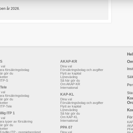
pen år 2026.
He
-S
AKAP-KR
Om
 val
Dina val
Ins
ara försäkringsbolag
Försäkringsbolag och avgifter
är gör du
Flytt av kapital
Säk
ketter
Löneväxling
ITP-S
Så här gör du
Om AKAP-KR
Per
-Tele
International
 val
Sta
KAP-KL
ara försäkringsbolag
Ko
är gör du
Dina val
Ord
ketter
Försäkringsbolag och avgifter
ITP-Tele
Flytt av kapital
Ko
Löneväxling
illig ITP 1
Så här gör du
Om KAP-KL
För
 val
International
ara typer av försäkring
KAP
är gör du
AK
PPA 07
ketter
PFA
rivillig ITP - premiebestämd
Dina val
PA-