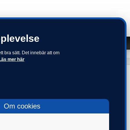
pplevelse
Om oss
Kontakt
 bra sätt. Det innebär att om
KR
KAP-KL
PPA 07
PPA 13
SKANDIAPLAN 2
Läs mer här
Om cookies