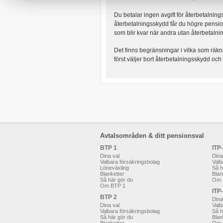
Du betalar ingen avgift för återbetalning
återbetalningsskydd får du högre pensi
som blir kvar när andra utan återbetalni
Det finns begränsningar i vilka som räk
först väljer bort återbetalningsskydd och s
Avtalsområden & ditt pensionsval
BTP 1
ITP
Dina val
Dina
Valbara försäkringsbolag
Valb
Löneväxling
Så h
Blanketter
Blan
Så här gör du
Om 
Om BTP 1
ITP
BTP 2
Dina
Dina val
Valb
Valbara försäkringsbolag
Så h
Så här gör du
Blan