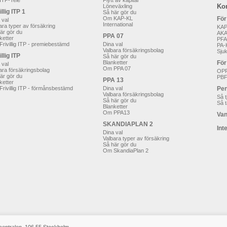
ITP-Tele
Flytt av kapital
Ko
Löneväxling
illig ITP 1
Så här gör du
Om KAP-KL
För
 val
International
ara typer av försäkring
KAP
är gör du
AK
PPA 07
ketter
PFA
rivillig ITP - premiebestämd
Dina val
PA-
Valbara försäkringsbolag
Sju
illig ITP
Så här gör du
Blanketter
För
 val
Om PPA 07
ara försäkringsbolag
OP
är gör du
PB
PPA 13
ketter
rivillig ITP - förmånsbestämd
Dina val
Pen
Valbara försäkringsbolag
Så t
Så här gör du
Så t
Blanketter
Om PPA13
Van
SKANDIAPLAN 2
Int
Dina val
Valbara typer av försäkring
Så här gör du
Om SkandiaPlan 2