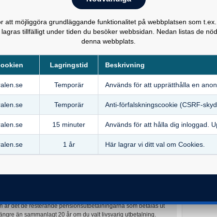
n BTPK Egenpension ska förvaltas. Om du inte gör något val
ensionsförsäkring utan återbetalningsskydd i SPP.
 att möjliggöra grundläggande funktionalitet på webbplatsen som t.ex.
 lagras tillfälligt under tiden du besöker webbsidan. Nedan listas de 
denna webbplats.
säkringar som du kan välja mellan:
raditionell försäkring bestämmer försäkringsbolaget hur dina
cookien
Lagringstid
Beskrivning
cerar i räntebärande papper, aktier, fastigheter etc och sköter
iss lägsta värdetillväxt. Det finns också nyare förvaltningsformer
alen.se
Temporär
Används för att upprätthålla en anon
r den garanterade värdetillväxten kan vara låg eller noll.
tämmer du i allmänhet själv i vilka fonder du vill placera dina
alen.se
Temporär
Anti‑förfalskningscookie (CSRF-skyd
en för hur ditt pensionskapital utvecklas. När du väljer
t i en så kallad entrélösning hos det bolag du har valt. Sedan
alen.se
15 minuter
Används för att hålla dig inloggad. U
dig möjlighet att själv välja fonder ur bolagets utbud.
alen.se
1 år
Här lagrar vi ditt val om Cookies.
an förvalta din BTPK Egenpension. Du kan läsa mer om bolagen
ningsskydd
lj får det pensionskapital som finns kvar i din BTPK Egenpension
an du har börjat ta ut pensionen betalas ditt pensionskapital ut
on är det de resterande pensionsutbetalningarna som betalas ut
längre än sammanlagt 20 år om du valt livsvarig utbetalning.