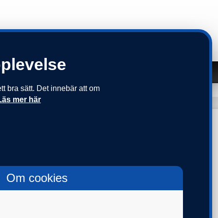
pplevelse
Om oss
Kontakt
 bra sätt. Det innebär att om
KR
KAP-KL
PPA 07
PPA 13
SKANDIAPLAN 2
Läs mer här
Om cookies