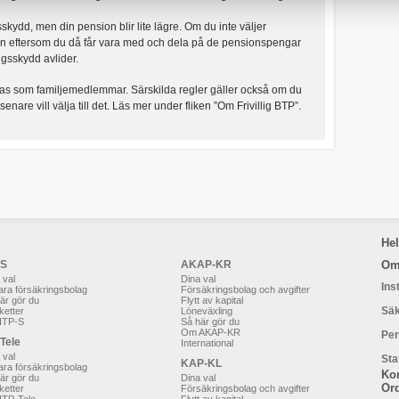
sskydd, men din pension blir lite lägre. Om du inte väljer
on eftersom du då får vara med och dela på de pensionspengar
ngsskydd avlider.
nas som familjemedlemmar. Särskilda regler gäller också om du
enare vill välja till det. Läs mer under fliken ”Om Frivillig BTP”.
He
-S
AKAP-KR
Om
 val
Dina val
Ins
ara försäkringsbolag
Försäkringsbolag och avgifter
är gör du
Flytt av kapital
Säk
ketter
Löneväxling
ITP-S
Så här gör du
Om AKAP-KR
Per
-Tele
International
 val
Sta
KAP-KL
ara försäkringsbolag
Ko
är gör du
Dina val
Ord
ketter
Försäkringsbolag och avgifter