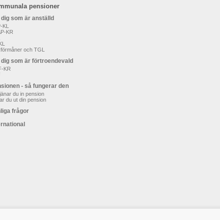
mmunala pensioner
 dig som är anställd
-KL
AP-KR
KL
kförmåner och TGL
 dig som är förtroendevald
F-KR
F
sionen - så fungerar den
jänar du in pension
ar du ut din pension
liga frågor
ernational