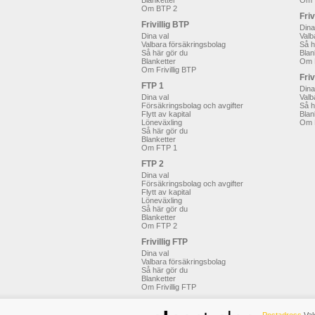
Blanketter
Om 
Om BTP 2
Friv
Frivillig BTP
Dina
Dina val
Valb
Valbara försäkringsbolag
Så h
Så här gör du
Blan
Blanketter
Om F
Om Frivillig BTP
Friv
FTP 1
Dina
Dina val
Valb
Försäkringsbolag och avgifter
Så h
Flytt av kapital
Blan
Löneväxling
Om F
Så här gör du
Blanketter
Om FTP 1
FTP 2
Dina val
Försäkringsbolag och avgifter
Flytt av kapital
Löneväxling
Så här gör du
Blanketter
Om FTP 2
Frivillig FTP
Dina val
Valbara försäkringsbolag
Så här gör du
Blanketter
Om Frivillig FTP