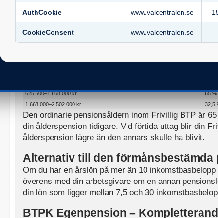
mellan 7,5 och 20 inkomstbasbelopp. För lönedelar m
AuthCookie
www.valcentralen.se
1
inkomstbasbelopp får du 32,5 procent.
CookieConsent
www.valcentralen.se
Inkomstbasbeloppet är 83 400 kr år 2026. Om du går i
förmånsbestämda pension:
Slutlön
BTP
upp till 625 500 kr
10 %
625 500–1 668 000 kr
65 %
1 668 000–2 502 000 kr
32,5
Den ordinarie pensionsåldern inom Frivillig BTP är 65
din ålderspension tidigare. Vid förtida uttag blir din Fri
ålderspension lägre än den annars skulle ha blivit.
Alternativ till den förmånsbestämda
Om du har en årslön på mer än 10 inkomstbasbelop
överens med din arbetsgivare om en annan pensionslö
din lön som ligger mellan 7,5 och 30 inkomstbasbelop
BTPK Egenpension – Kompletteran