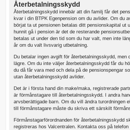
Återbetalningsskydd
Återbetalningsskydd innebär att din familj får det pen
kvar i din BTPK Egenpension om du avlider. Om du av
börjat ta ut pensionen betalas ditt pensionskapital ut
hunnit gå i pension är det de resterande pensionsutb
betalas ut under den tid som du har valt, men inte l
år om du valt livsvarig utbetalning.
Du betalar ingen avgift för återbetalningsskydd, men di
lägre. Om du inte väljer återbetalningsskydd får du h
du då får vara med och dela på de pensionspengar so
utan återbetalningsskydd avlider.
Det är i första hand din make/maka, registrerade par
är förmånstagare till återbetalningsskydd. I andra han
arvsberättigade barn. Om du vill ändra turordningen 
till förmånstagare måste du skriva ett särskilt förmå
Förmånstagarförordnanden för återbetalningsskydd ska
registreras hos Valcentralen. Kontakta oss på telefon 