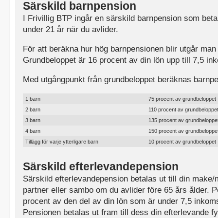
Särskild barnpension
I Frivillig BTP ingår en särskild barnpension som bet
under 21 år när du avlider.
För att beräkna hur hög barnpensionen blir utgår man 
Grundbeloppet är 16 procent av din lön upp till 7,5 i
Med utgångpunkt från grundbeloppet beräknas barnpe
1 barn
75 procent av grundbeloppet
2 barn
110 procent av grundbeloppe
3 barn
135 procent av grundbeloppe
4 barn
150 procent av grundbeloppe
Tillägg för varje ytterligare barn
10 procent av grundbeloppet
Särskild efterlevandepension
Särskild efterlevandepension betalas ut till din make
partner eller sambo om du avlider före 65 års ålder. 
procent av den del av din lön som är under 7,5 inkom
Pensionen betalas ut fram till dess din efterlevande fy