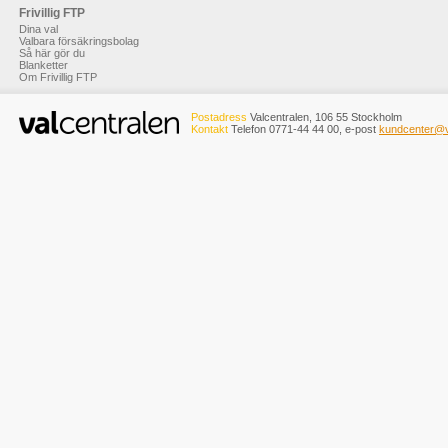
Frivillig FTP
Dina val
Valbara försäkringsbolag
Så här gör du
Blanketter
Om Frivillig FTP
Postadress
Valcentralen, 106 55 Stockholm
Kontakt
Telefon 0771-44 44 00, e-post
kundcenter@v